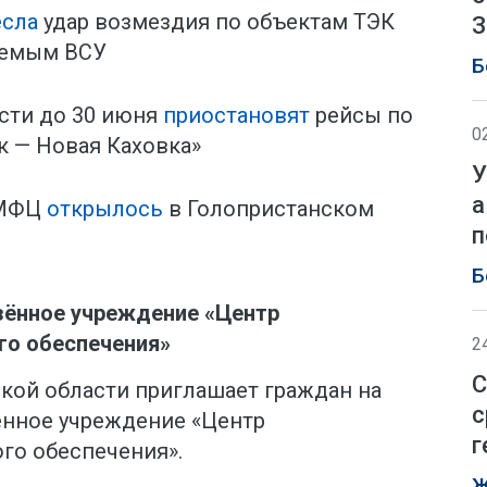
есла
удар возмездия по объектам ТЭК
З
уемым ВСУ
Б
сти до 30 июня
приостановят
рейсы по
0
к — Новая Каховка»
У
а
 МФЦ
открылось
в Голопристанском
п
Б
зённое учреждение «Центр
го обеспечения»
2
С
кой области приглашает граждан на
с
енное учреждение «Центр
г
го обеспечения».
Ж