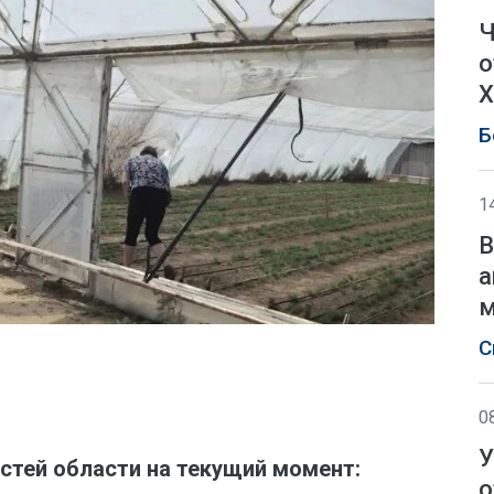
Ч
о
Х
Б
1
В
а
м
С
0
У
стей области на текущий момент:
о