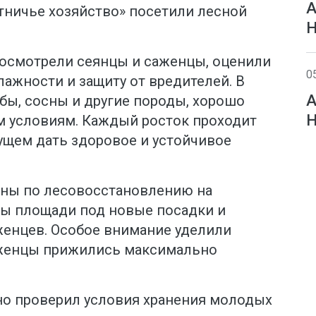
А
тничье хозяйство» посетили лесной
Н
осмотрели сеянцы и саженцы, оценили
0
лажности и защиту от вредителей. В
А
ы, сосны и другие породы, хорошо
Н
 условиям. Каждый росток проходит
дущем дать здоровое и устойчивое
аны по лесовосстановлению на
ы площади под новые посадки и
женцев. Особое внимание уделили
аженцы прижились максимально
но проверил условия хранения молодых