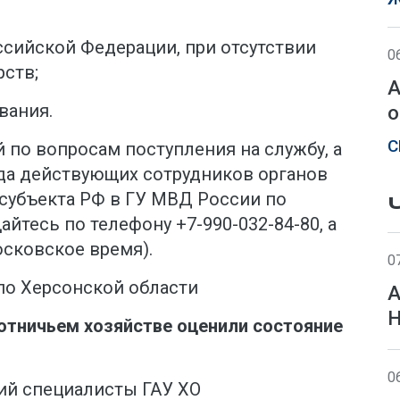
ссийской Федерации, при отсутствии
0
рств;
А
вания.
о
С
по вопросам поступления на службу, а
да действующих сотрудников органов
 субъекта РФ в ГУ МВД России по
йтесь по телефону +7-990-032-84-80, а
осковское время).
0
по Херсонской области
А
Н
отничьем хозяйстве оценили состояние
0
рий специалисты ГАУ ХО