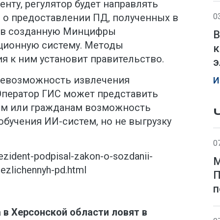
енту, регулятор будет направлять
0
 о предоставлении ПД, полученных в
, в созданную Минцифры
В
ционную систему. Методы
к
я к ним установит правительство.
э
невозможность извлечения
И
Оператор ГИС может представить
ям или гражданам возможность
бучения ИИ-систем, но не выгрузку
0
rezident-podpisal-zakon-o-sozdanii-
М
bezlichennyh-pd.html
П
п
 в Херсонской области ловят в