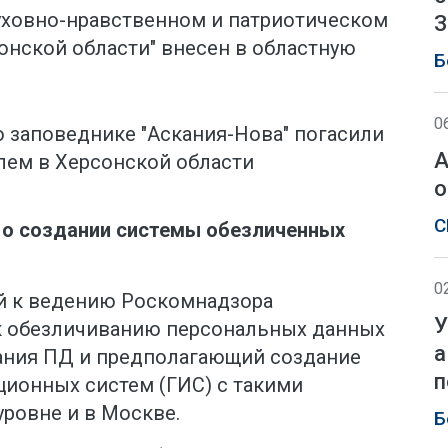
уховно-нравственном и патриотическом
З
онской области" внесен в областную
Б
0
 заповеднике "Аскания-Нова" погасили
А
ем в Херсонской области
о
С
 о создании системы обезличенных
0
й к ведению Роскомнадзора
У
к обезличиванию персональных данных
а
ания ПД и предполагающий создание
п
ионных систем (ГИС) с такими
ровне и в Москве.
Б