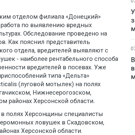
0
У
ким отделом филиала «Донецкий»
з
 работа по выявлению вредных
м
льтурах. Обследование проведено на
ов. Как пояснил представитель
0
кого отдела, вредителей выявляют с
шек - наиболее рентабельного способа
В
ленности вредителей в посевах. Уже
в
приспособлений типа «Дельта»
м
ticalis (луговой мотылек) на полях
гачикском, Нижнесерогозском,
м районах Херсонской области.
а в полях Херсонщины специалисты
феромонных ловушек в Скадовском,
айонах Херсонской области.