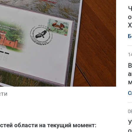
Ч
о
Х
Б
1
В
а
м
С
сти
0
У
стей области на текущий момент:
о