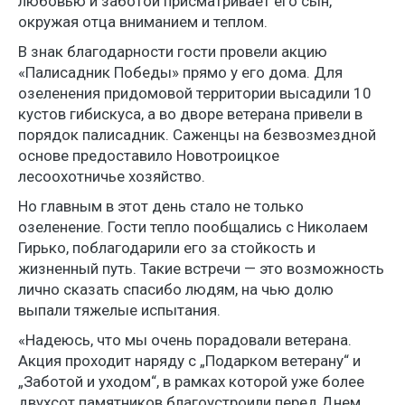
любовью и заботой присматривает его сын,
окружая отца вниманием и теплом.
В знак благодарности гости провели акцию
«Палисадник Победы» прямо у его дома. Для
озеленения придомовой территории высадили 10
кустов гибискуса, а во дворе ветерана привели в
порядок палисадник. Саженцы на безвозмездной
основе предоставило Новотроицкое
лесоохотничье хозяйство.
Но главным в этот день стало не только
озеленение. Гости тепло пообщались с Николаем
Гирько, поблагодарили его за стойкость и
жизненный путь. Такие встречи — это возможность
лично сказать спасибо людям, на чью долю
выпали тяжелые испытания.
«Надеюсь, что мы очень порадовали ветерана.
Акция проходит наряду с „Подарком ветерану“ и
„Заботой и уходом“, в рамках которой уже более
двухсот памятников благоустроили перед Днем