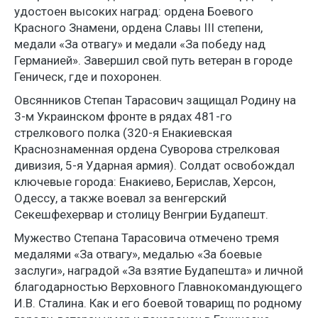
удостоен высоких наград: ордена Боевого
Красного Знамени, ордена Славы III степени,
медали «За отвагу» и медали «За победу над
Германией». Завершил свой путь ветеран в городе
Геническ, где и похоронен.
Овсянников Степан Тарасович защищал Родину на
3-м Украинском фронте в рядах 481-го
стрелкового полка (320-я Енакиевская
Краснознаменная ордена Суворова стрелковая
дивизия, 5-я Ударная армия). Солдат освобождал
ключевые города: Енакиево, Берислав, Херсон,
Одессу, а также воевал за венгерский
Секешфехервар и столицу Венгрии Будапешт.
Мужество Степана Тарасовича отмечено тремя
медалями «За отвагу», медалью «За боевые
заслуги», наградой «За взятие Будапешта» и личной
благодарностью Верховного Главнокомандующего
И.В. Сталина. Как и его боевой товарищ по родному