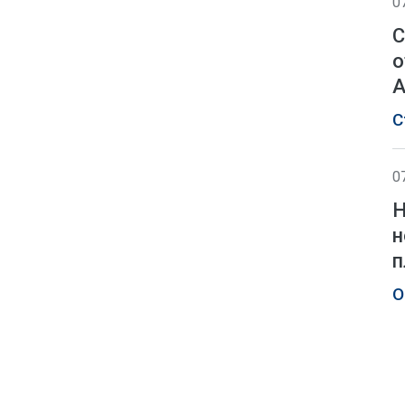
0
С
о
А
С
0
Н
н
п
О