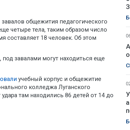
З
Б
д завалов общежития педагогического
ще четыре тела, таким образом число
0
я составляет 18 человек. Об этом
А
о
 под завалами могут находиться еще
С
ковали
учебный корпус и общежитие
0
онального колледжа Луганского
У
 удара там находились 86 детей от 14 до
а
п
Б