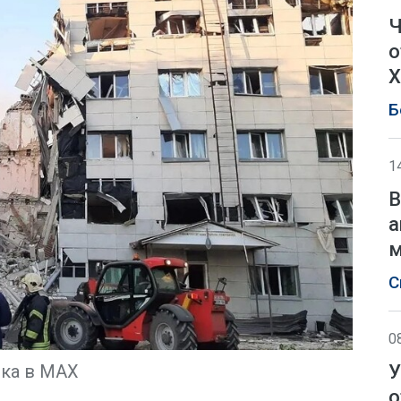
Ч
о
Х
Б
1
В
а
м
С
0
У
ка в МАХ
о