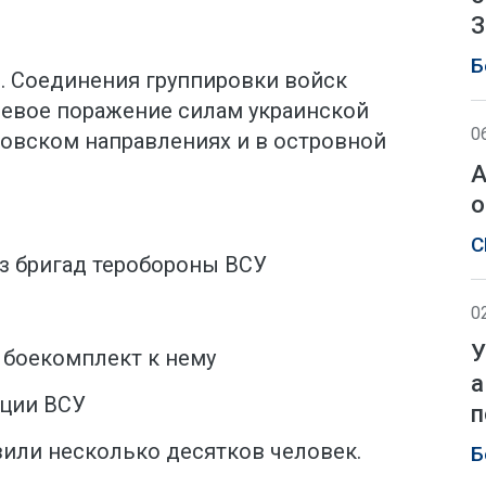
З
Б
Н. Соединения группировки войск
невое поражение силам украинской
0
ховском направлениях и в островной
А
о
С
из бригад теробороны ВСУ
0
У
и боекомплект к нему
а
ации ВСУ
п
вили несколько десятков человек.
Б