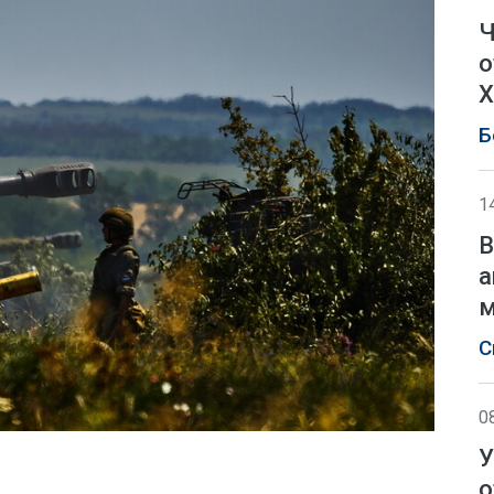
Ч
о
Х
Б
1
В
а
м
С
0
У
о