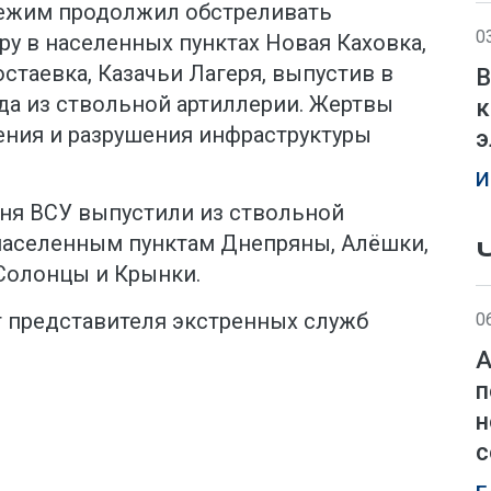
режим продолжил обстреливать
0
у в населенных пунктах Новая Каховка,
остаевка, Казачьи Лагеря, выпустив в
В
да из ствольной артиллерии. Жертвы
к
ения и разрушения инфраструктуры
э
И
дня ВСУ выпустили из ствольной
 населенным пунктам Днепряны, Алёшки,
 Солонцы и Крынки.
 представителя экстренных служб
0
А
п
н
с