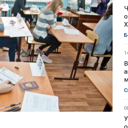
Ч
о
Х
Б
1
В
а
м
С
0
У
о