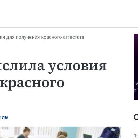
я для получения красного аттестата
ислила условия
 красного
тие
1