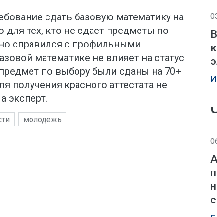
ребование сдать базовую математику на
0
о для тех, кто не сдает предметы по
В
шно справился с профильными
к
базовой математике не влияет на статус
э
и предмет по выбору были сданы на 70+
И
для получения красного аттестата не
а эксперт.
сти
молодежь
0
А
п
н
с