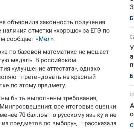
З
Б
ва объяснила законность получения
е наличия отметки «хорошо» за ЕГЭ по
0
ом сообщает «
Мел
».
У
рка по базовой математике не мешает
а
тую медаль. В российском
п
тия «улучшение аттестата», однако
Б
оляют претендовать на красный
тке по этому предмету.
0
жны быть выполнены требования,
А
 Минпросвещения: все итоговые оценки
о
е менее 70 баллов по русскому языку и не
 из предметов по выбору», — рассказала
С