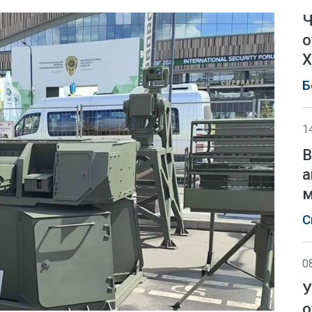
Ч
о
Х
Б
1
В
а
м
С
0
У
о