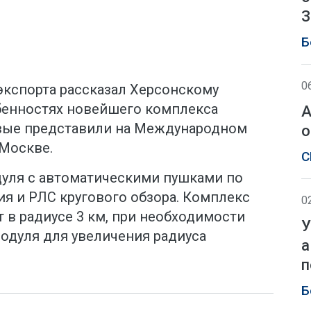
З
Б
0
кспорта рассказал Херсонскому
обенностях новейшего комплекса
А
рвые представили на Международном
о
 Москве.
С
дуля с автоматическими пушками по
ия и РЛС кругового обзора. Комплекс
0
 в радиусе 3 км, при необходимости
У
одуля для увеличения радиуса
а
п
Б