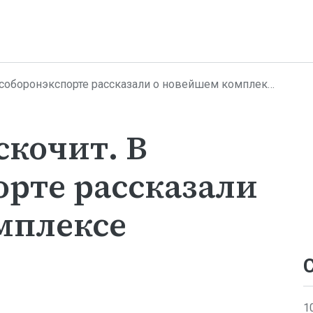
ронэкспорте рассказали о новейшем комплексе «Цитадель»
скочит. В
орте рассказали
мплексе
1