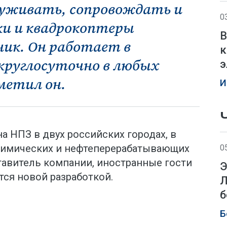
уживать, сопровождать и
0
и и квадрокоптеры
В
ик. Он работает в
к
руглосуточно в любых
э
метил он.
И
 НПЗ в двух российских городах, в
химических и нефтеперерабатывающих
0
тавитель компании, иностранные гости
Э
ся новой разработкой.
Л
б
Б