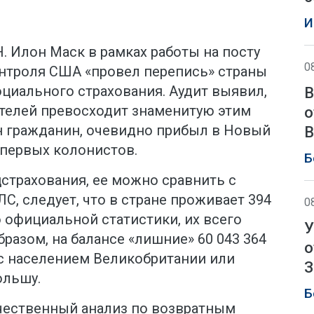
И
Н. Илон Маск в рамках работы на посту
0
нтроля США «провел перепись» страны
циального страхования. Аудит выявил,
В
телей превосходит знаменитую этим
о
 гражданин, очевидно прибыл в Новый
В
е первых колонистов.
Б
цстрахования, ее можно сравнить с
, следует, что в стране проживает 394
0
о официальной статистики, их всего
У
бразом, на балансе «лишние» 60 043 364
о
 с населением Великобритании или
З
ольшу.
Б
чественный анализ по возвратным