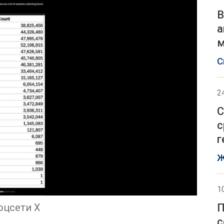
В
а
м
С
2
С
с
г
Ж
1
П
оцсети Х
с