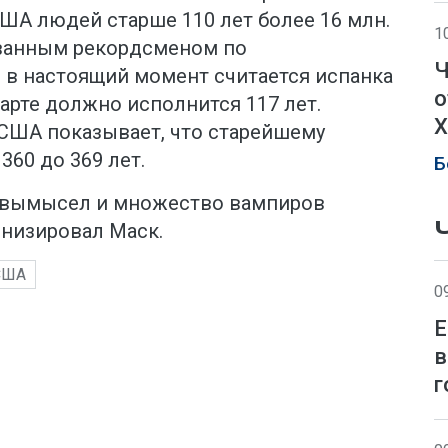
 США людей старше 110 лет более 16 млн.
1
ванным рекордсменом по
Ч
в настоящий момент считается испанка
о
арте должно исполнится 117 лет.
Х
 США показывает, что старейшему
360 до 369 лет.
Б
е вымысел и множество вампиров
онизировал Маск.
США
0
Е
в
г