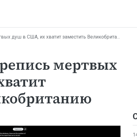
ых душ в США, их хватит заместить Великобританию
ерепись мертвых
хватит
икобританию
1