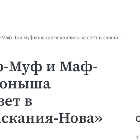
 муфлоныша появились на свет в заповеднике «Аскания-Нова»
-Муф и Маф-
лоныша
вет в
Аскания-Нова»
1