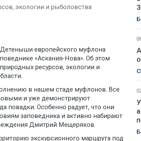
рсов, экологии и рыболовства
З
Б
0
Н. Детеныши европейского муфлона
А
поведнике «Аскания-Нова». Об этом
о
природных ресурсов, экологии и
С
бласти.
олнению в нашем стаде муфлонов. Все
0
ровыми и уже демонстрируют
У
да повадки. Особенно радует, что они
а
ловиям заповедника и активно набирают
п
учреждения Дмитрий Мещеряков.
Б
рриторию экскурсионного маршрута под