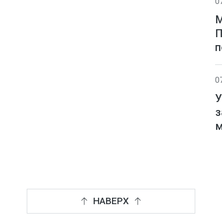
0
М
П
п
0
У
з
м
НАВЕРХ