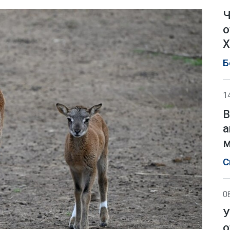
Ч
о
Х
Б
1
В
а
м
С
0
У
о