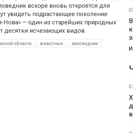
поведник вскоре вновь откроется для
0
гут увидеть подрастающее поколение
В
я-Нова» — один из старейших природных
к
ют десятки исчезающих видов.
э
нской области
животные
заповедник
И
0
Х
д
в