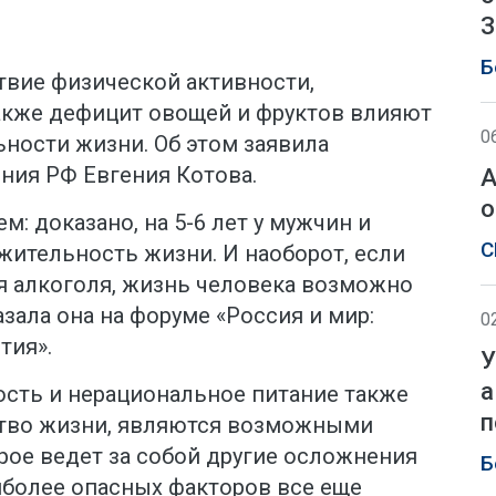
З
Б
ствие физической активности,
также дефицит овощей и фруктов влияют
0
ности жизни. Об этом заявила
ния РФ Евгения Котова.
А
о
: доказано, на 5-6 лет у мужчин и
С
ительность жизни. И наоборот, если
ия алкоголя, жизнь человека возможно
казала она на форуме «Россия и мир:
0
тия».
У
а
ость и нерациональное питание также
п
ство жизни, являются возможными
рое ведет за собой другие осложнения
Б
иболее опасных факторов все еще