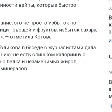
енности вейпы, которые быстро
0
В
ание, это не просто избыток по
к
фицит овощей и фруктов, избыток сахара,
э
, — отметила Котова.
И
оликова в беседе с журналистами дала
анию: не есть слишком калорийную
чно белка и незаменимых жиров,
 минералов.
0
В
а
м
Т