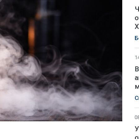
Ч
о
Х
Б
1
В
а
м
С
0
У
о