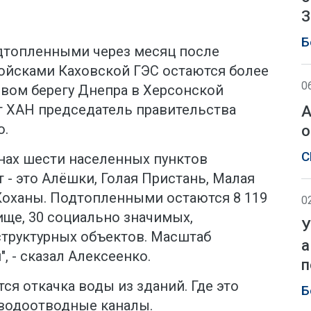
З
Б
одтопленными через месяц после
ойсками Каховской ГЭС остаются более
0
евом берегу Днепра в Херсонской
г ХАН председатель правительства
А
о.
о
С
нах шести населенных пунктов
 - это Алёшки, Голая Пристань, Малая
Коханы. Подтопленными остаются 8 119
0
ще, 30 социально значимых,
У
труктурных объектов. Масштаб
а
, - сказал Алексеенко.
п
ся откачка воды из зданий. Где это
Б
водоотводные каналы.