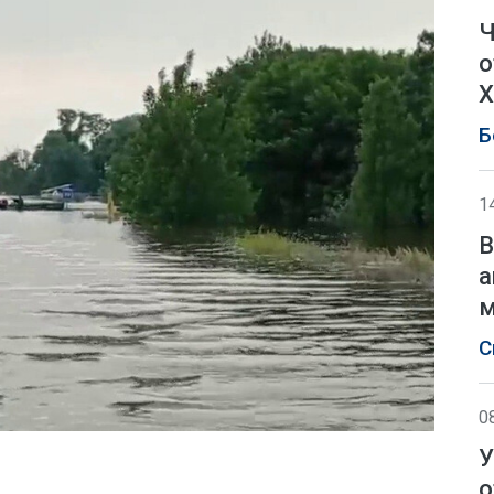
Ч
о
Х
Б
1
В
а
м
С
0
У
о