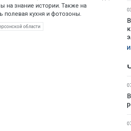
ы на знание истории. Также на
0
ь полевая кухня и фотозоны.
В
ерсонской области
к
э
И
0
В
р
0