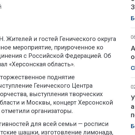
й
З
Б
0
Н. Жителей и гостей Генического округа
ное мероприятие, приуроченное ко
А
инения с Российской Федерацией. Об
о
ал «Херсонская область».
С
 торжественное поднятие
ыступление Генического Центра
0
орчества, выступления творческих
У
бласти и Москвы, концерт Херсонской
а
 отметили организаторы.
п
тивностей для всей семьи — росписи
Б
нтские шашки, изготовление лимонада,