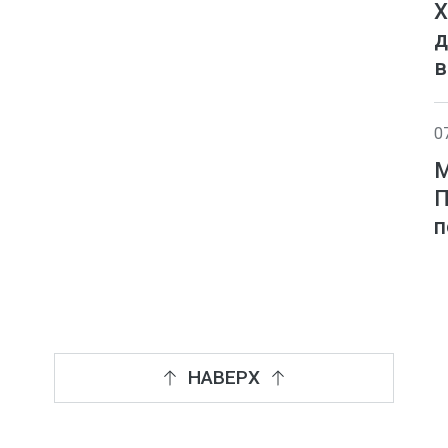
Х
д
в
0
М
П
п
НАВЕРХ