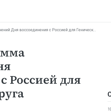
й Дня воссоединения с Россией для Генического округа
амма
ня
с Россией для
руга
1