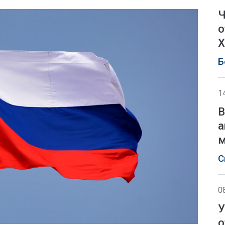
Ч
о
Х
Б
1
В
а
м
С
0
У
о