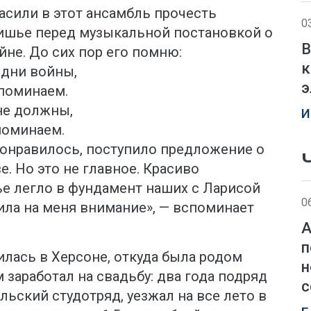
асили в этот ансамбль прочесть
0
ишье перед музыкальной постановкой о
В
не. До сих пор его помню:
к
 дни войны,
э
споминаем.
не должны,
И
поминаем.
онравилось, поступило предложение о
. Но это не главное. Красиво
е легло в фундамент наших с Ларисой
0
ила на меня внимание», — вспоминает
А
п
илась в Херсоне, откуда была родом
н
 заработал на свадьбу: два года подряд
с
ьский студотряд, уезжал на все лето в