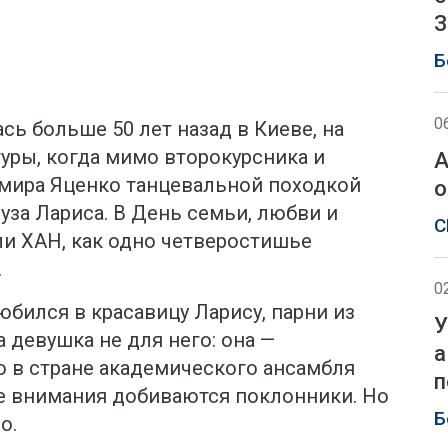
З
Б
0
сь больше 50 лет назад в Киеве, на
туры, когда мимо второкурсника и
А
мира Яценко танцевальной походкой
о
уза Лариса. В День семьи, любви и
С
ли ХАН, как одно четверостишье
.
0
любился в красавицу Ларису, парни из
У
 девушка не для него: она —
а
 в стране академического ансамбля
п
ее внимания добиваются поклонники. Но
Б
о.