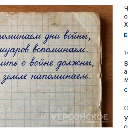
Ч
о
Х
Б
1
В
а
м
С
0
У
о