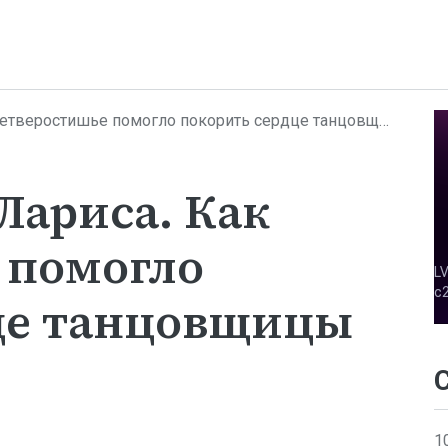
еростишье помогло покорить сердце танцовщицы из Херсона
Лариса. Как
 помогло
це танцовщицы
1