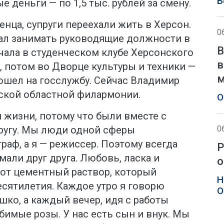
Б
 деньги — по 1,5 тыс. рублей за смену.
нца, супруги переехали жить в Херсон.
0
тал занимать руководящие должности в
В
чала в студенческом клубе Херсонского
в
, потом во Дворце культуры и техники —
м
ошел на госслужбу. Сейчас Владимир
ской областной филармонии.
О
 жизни, потому что были вместе с
0
другу. Мы люди одной сферы
раф, а я — режиссер. Поэтому всегда
Р
мали друг друга. Любовь, ласка и
о
тот цементный раствор, который
Н
сятилетия. Каждое утро я говорю
О
шко, а каждый вечер, идя с работы
бимые розы. У нас есть сын и внук. Мы