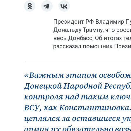
Президент РФ Владимир Пу
Дональду Трампу, что росс
весь Донбасс. Об итогах т
рассказал помощник Прези
«Важным этапом освобож
Донецкой Народной Респуб
контроля над таким клю
ВСУ, как Константиновка.
цеплялся за оставшиеся у
армия их обязательно воз