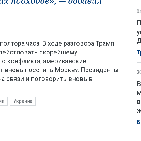
х подходов», — добавил
0
П
у
Д
олтора часа. В ходе разговора Трамп
одействовать скорейшему
Т
го конфликта, американские
т вновь посетить Москву. Президенты
3
а связи и поговорить вновь в
В
м
в
мп
Украина
ж
Б