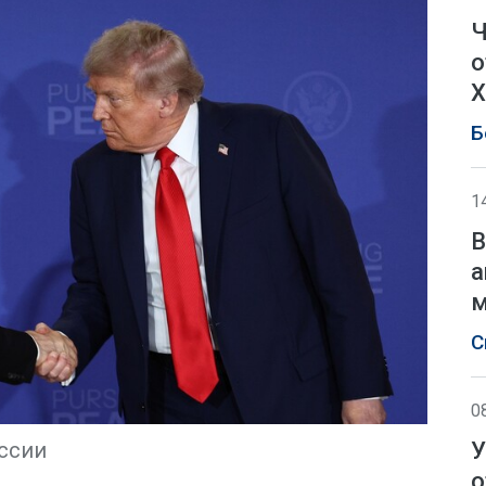
Ч
о
Х
Б
1
В
а
м
С
0
У
ссии
о