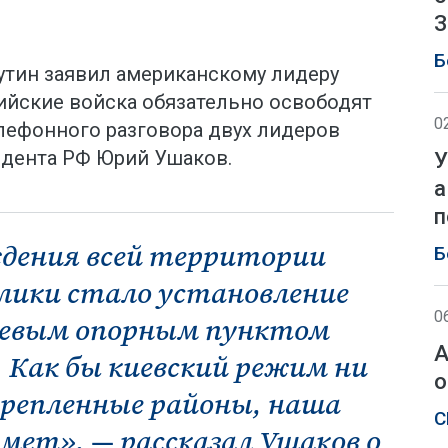
З
Б
тин заявил американскому лидеру
ийские войска обязательно освободят
0
елефонного разговора двух лидеров
дента РФ Юрий Ушаков.
У
а
п
дения всей территории
Б
лики стало установление
0
чевым опорным пунктом
А
 Как бы киевский режим ни
о
крепленные районы, наша
С
ьмет», — рассказал Ушаков о