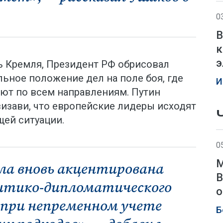
0
В
к
э
ь Кремля, Президент РФ обрисовал
ьное положение дел на поле боя, где
И
ают по всем направлениям. Путин
визави, что европейские лидеры исходят
щей ситуации.
0
М
ла вновь акцентирована
В
итико-дипломатического
о
 при непременном учете
Б