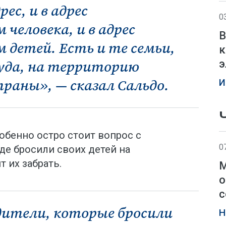
ес, и в адрес
0
 человека, и в адрес
В
 детей. Есть и те семьи,
к
уда, на территорию
э
раны», — сказал Сальдо.
И
собенно остро стоит вопрос с
0
де бросили своих детей на
т их забрать.
М
о
с
дители, которые бросили
Н