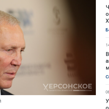
Ч
о
Х
Б
1
В
а
м
С
0
У
й
о