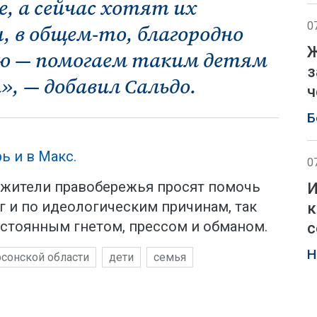
е, а сейчас хотят их
0
, в общем-то, благородно
Ж
ю — помогаем таким детям
з
, — добавил Сальдо.
ч
Б
ь и в Макс.
0
е жители правобережья просят помочь
И
г и по идеологическим причинам, так
к
остоянным гнетом, прессом и обманом.
с
Н
сонской области
дети
семья