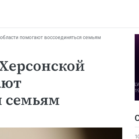
 области помогают воссоединяться семьям
 Херсонской
ают
я семьям
1