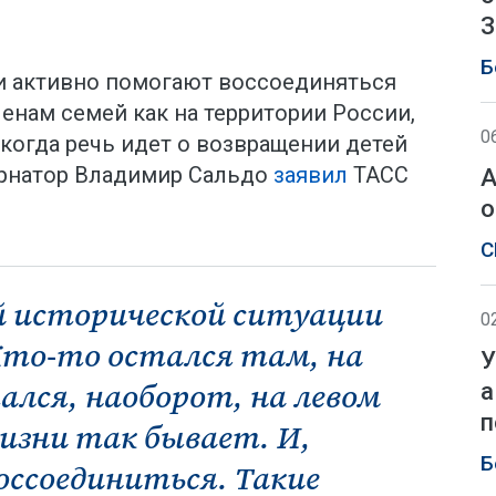
З
Б
и активно помогают воссоединяться
енам семей как на территории России,
0
 когда речь идет о возвращении детей
бернатор Владимир Сальдо
заявил
ТАСС
А
о
С
ой исторической ситуации
0
Кто-то остался там, на
У
ался, наоборот, на левом
а
п
жизни так бывает. И,
Б
оссоединиться. Такие