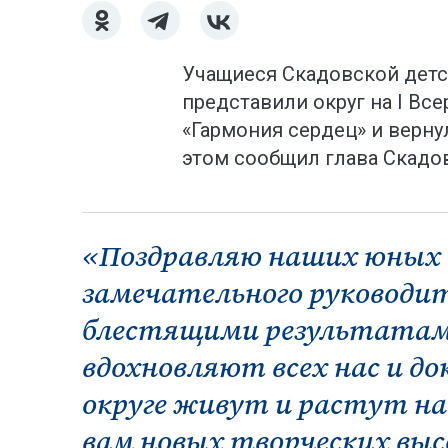
Учащиеся Скадовской детс
представили округ на I В
«Гармония сердец» и верну
этом сообщил глава Скадов
«Поздравляю наших юных 
замечательного руководи
блестящими результатами
вдохновляют всех нас и д
округе живут и растут 
вам новых творческих высо