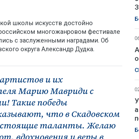
З
Б
кой школы искусств достойно
сероссийском многожанровом фестивале
0
лись с заслуженными наградами. Об
ского округа Александр Дудка.
А
о
С
артистов и их
теля Марию Мавриди с
0
! Такие победы
У
а
оказывают, что в Скадовском
п
настоящие таланты. Желаю
Б
т, вдохновения и веры в