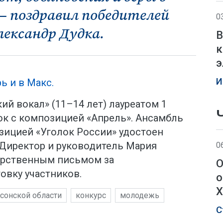
 — поздравил победителей
0
лександр Дудка.
В
к
э
И
ь и в Макс.
й вокал» (11–14 лет) лауреатом 1
юк с композицией «Апрель». Ансамбль
зицией «Уголок России» удостоен
. Директор и руководитель Мария
0
арственным письмом за
О
овку участников.
о
Х
сонской области
конкурс
молодежь
С