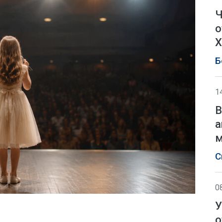
Ч
о
Х
Б
1
В
а
м
С
0
У
о