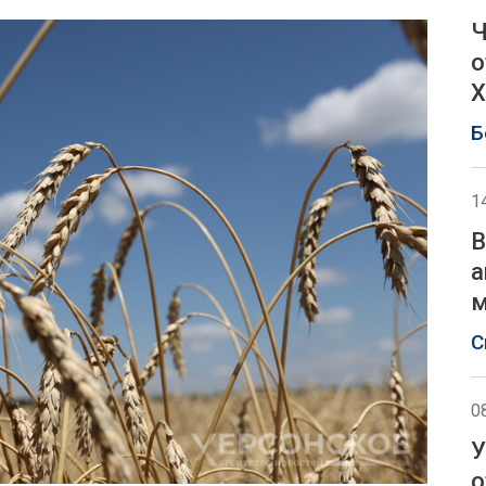
Ч
о
Х
Б
1
В
а
м
С
0
У
о