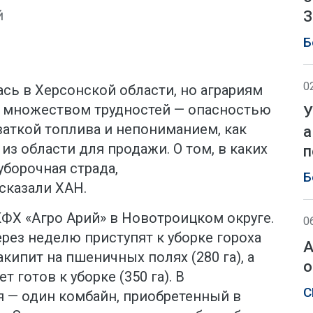
й
З
Б
0
сь в Херсонской области, но аграриям
с множеством трудностей — опасностью
У
ваткой топлива и непониманием, как
а
из области для продажи. О том, в каких
п
уборочная страда,
Б
сказали ХАН.
КФХ «Агро Арий» в Новотроицком округе.
0
через неделю приступят к уборке гороха
А
закипит на пшеничных полях (280 га), а
о
 готов к уборке (350 га). В
С
 — один комбайн, приобретенный в