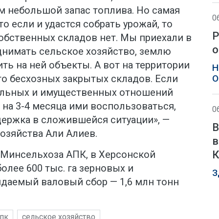
м небольшой запас топлива. Но самая
0
о если и удастся собрать урожай, то
Р
Собственных складов нет. Мы приехали в
о
днимать сельское хозяйство, землю
ть на ней объекты. А вот на территории
Н
О
го бесхозных закрытых складов. Если
ельных и имущественных отношений
на 3-4 месяца ими воспользоваться,
0
держка в сложившейся ситуации», —
В
озяйства Али Алиев.
в
К
Минсельхоза АПК, в Херсонской
олее 600 тыс. га зерновых и
З
идаемый валовый сбор — 1,6 млн тонн
пк
сельское хозяйство