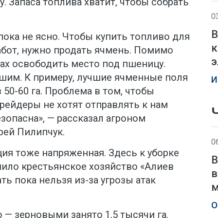
. Запаса топлива хватит, чтобы собрать
0
В
 пока не ясно. Чтобы купить топливо для
к
бот, нужно продать ячмень. Помимо
э
ах освободить место под пшеницу.
шим. К примеру, лучшие ячменные поля
И
50-60 га. Проблема в том, чтобы
Трейдеры не хотят отправлять к нам
зопасна», — рассказал агроном
рей Пилипчук.
0
ция тоже напряженная. Здесь к уборке
В
пило крестьянское хозяйство «Алиев
в
ать пока нельзя из-за угрозы атак
м
О
 — зерновыми занято 1,5 тысячи га.