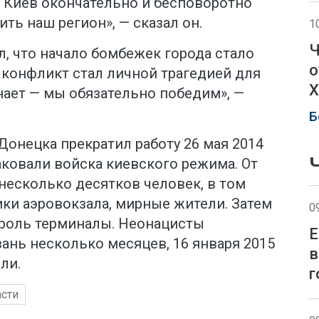
о Киев окончательно и бесповоротно
ь наш регион», — сказал он.
1
Ч
, что начало бомбежек города стало
о
 конфликт стал личной трагедией для
Х
нает — мы обязательно победим», —
Б
онецка прекратил работу 26 мая 2014
таковали войска киевского режима. От
 несколько десятков человек, в том
ки аэровокзала, мирные жители. Затем
0
троль терминалы. Неонацисты
Е
ань несколько месяцев, 16 января 2015
в
ли.
г
асти