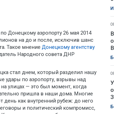
И
0
по Донецкому аэропорту 26 мая 2014
В
лионов на до и после, исключив шанс
о
а. Такое мнение
Донецкому агентству
В
датель Народного совета ДНР
Б
ецка стал днем, который разделил нашу
0
ые удары по аэропорту, взрывы над
У
на улицах — это был момент, когда
о
чательно пришла в наши дома. Многие
З
т день как внутренний рубеж: до него
Б
реговоры и политический компромисс,