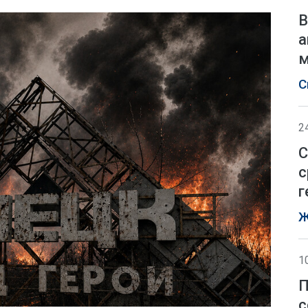
В
а
м
С
2
С
с
г
Ж
1
П
с