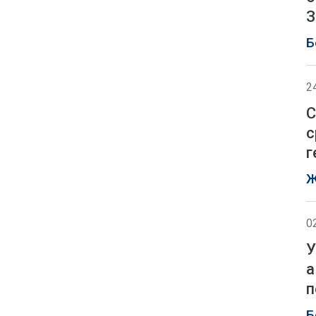
З
Б
2
С
с
г
Ж
0
У
а
п
Б