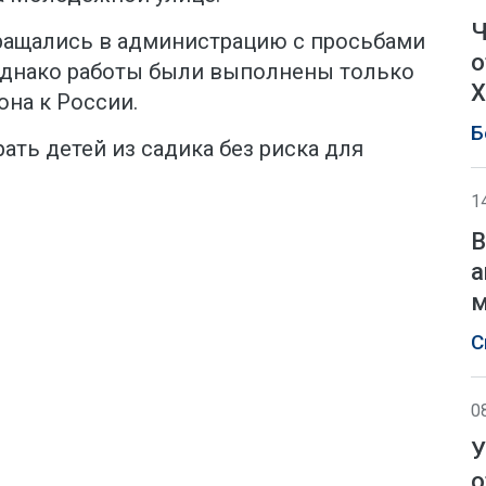
Ч
ращались в администрацию с просьбами
о
Однако работы были выполнены только
Х
на к России.
Б
ать детей из садика без риска для
1
В
а
м
С
0
У
о