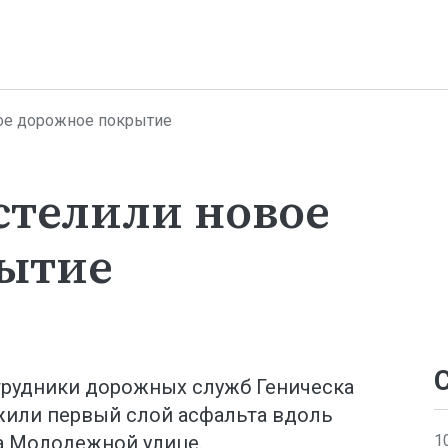
вое дорожное покрытие
стелили новое
рытие
отрудники дорожных служб Геническа
жили первый слой асфальта вдоль
1
на Молодежной улице.