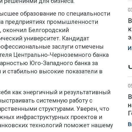
 решениями для бизнеса.
0
ысшее образование по специальности
В
 на предприятиях промышленности
к
, окончил Белгородский
э
ический университет. Кандидат
профессиональные заслуги отмечены
И
теля Центрально-Черноземного банка
дарностью Юго-Западного банка за
и стабильно высокие показатели в
0
ебя как энергичный и результативный
В
выстраивать системную работу с
н
рственными структурами. Уверен, что
Г
ожных инфраструктурных проектов и
В
анковских технологий поможет нашему