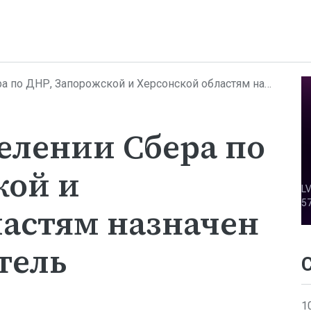
орожской и Херсонской областям назначен новый заместитель управляющего
елении Сбера по
кой и
ластям назначен
тель
1