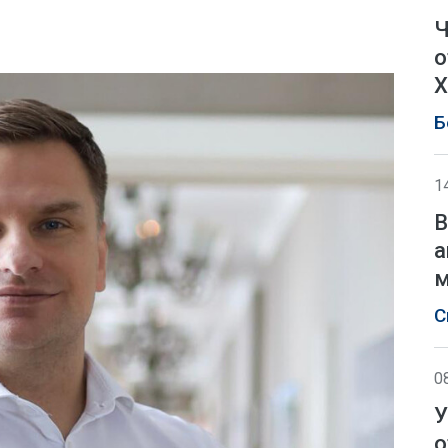
Ч
о
Х
Б
1
В
а
м
С
0
У
о