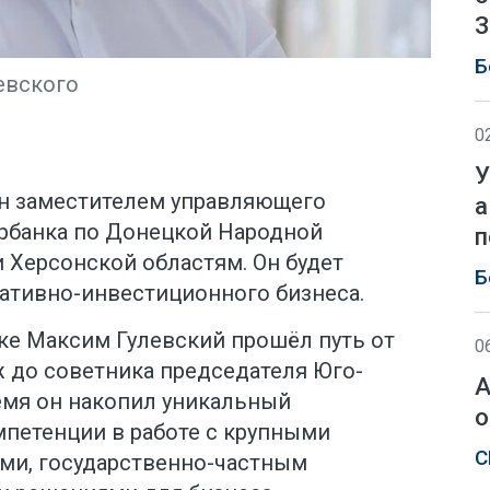
З
Б
евского
0
У
н заместителем управляющего
а
рбанка по Донецкой Народной
п
 Херсонской областям. Он будет
Б
ативно-инвестиционного бизнеса.
нке Максим Гулевский прошёл путь от
0
ж до советника председателя Юго-
А
ремя он накопил уникальный
о
мпетенции в работе с крупными
С
ми, государственно-частным