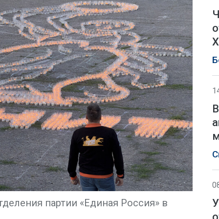
Ч
о
Х
Б
1
В
а
м
С
0
У
тделения партии «Единая Россия» в
о