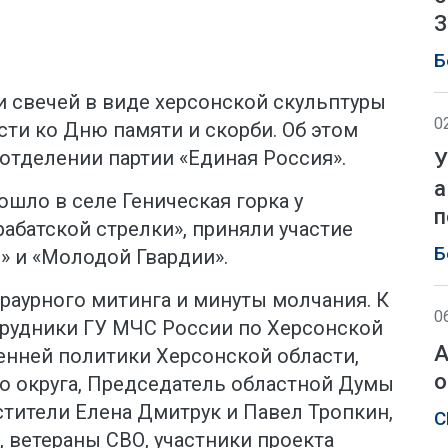
З
Б
и свечей в виде херсонской скульптуры
0
сти ко Дню памяти и скорби. Об этом
отделении партии «Единая Россия».
У
а
ошло в селе Геническая горка у
п
абатской стрелки», приняли участие
Б
» и «Молодой Гвардии».
раурного митинга и минуты молчания. К
0
рудники ГУ МЧС России по Херсонской
А
енней политики Херсонской области,
о
о округа, Председатель областной Думы
стители Елена Дмитрук и Павел Тропкин,
С
 ветераны СВО, участники проекта