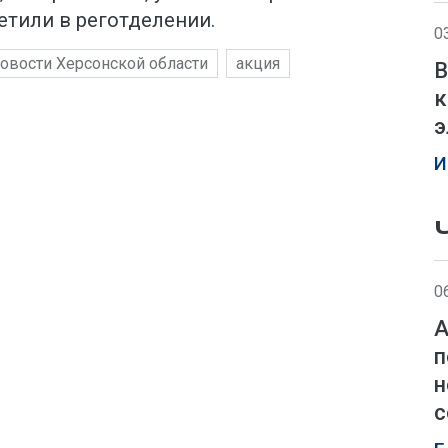
етили в реготделении.
0
овости Херсонской области
акция
В
к
э
И
0
А
п
н
с