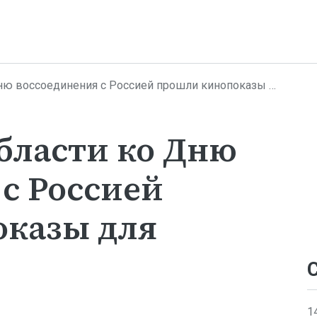
оссоединения с Россией прошли кинопоказы для школьников
бласти ко Дню
с Россией
казы для
1