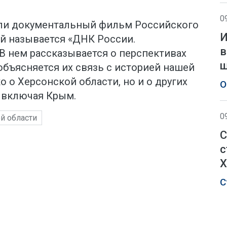
0
ли документальный фильм Российского
И
ый называется «ДНК России.
в
В нем рассказывается о перспективах
объясняется их связь с историей нашей
о о Херсонской области, но и о других
О
 включая Крым.
0
й области
С
с
Х
С