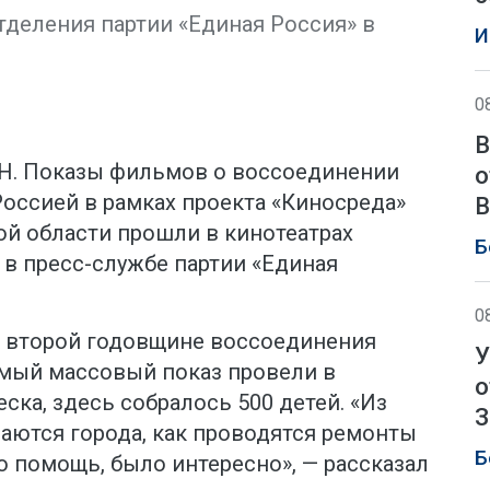
тделения партии «Единая Россия» в
И
0
В
ХАН. Показы фильмов о воссоединении
о
оссией в рамках проекта «Киносреда»
В
й области прошли в кинотеатрах
Б
 в пресс-службе партии «Единая
0
к второй годовщине воссоединения
У
амый массовый показ провели в
о
ска, здесь собралось 500 детей. «Из
З
ваются города, как проводятся ремонты
Б
ю помощь, было интересно», — рассказал