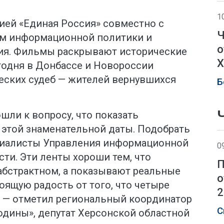
1
ией «Единая Россия» совместно с
Ч
м информационной политики и
о
ия. Фильмы раскрывают исторические
Х
одня в Донбассе и Новороссии
еских судеб — жителей вернувшихся
Б
шли к вопросу, что показать
этой знаменательной даты. Подобрать
иалисты Управления информационной
0
ти. Эти ленты хороши тем, что
П
абстрактном, а показывают реальные
о
оящую радость от того, что четыре
2
, — отметил региональный координатор
С
одины», депутат Херсонской областной