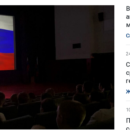
В
а
м
С
2
С
с
г
Ж
1
П
с