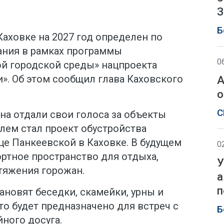
З
Б
Каховке на 2027 год определен по
ания в рамках программы
0
й городской среды» нацпроекта
». Об этом сообщил глава Каховского
А
о
С
на отдали свои голоса за объекты
лем стал проект обустройства
це Панкеевской в Каховке. В будущем
0
ртное пространство для отдыха,
У
тяжения горожан.
а
п
ановят беседки, скамейки, урны и
то будет предназначено для встреч с
Б
йного досуга.