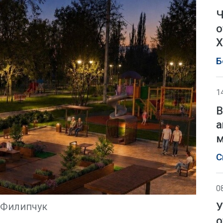
Ч
о
Х
Б
1
В
а
м
С
0
У
л Филипчук
о