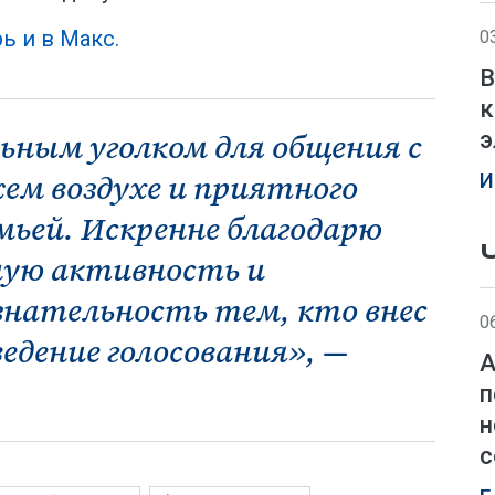
ь и в Макс.
0
В
к
э
ьным уголком для общения с
жем воздухе и приятного
И
мьей. Искренне благодарю
ную активность и
знательность тем, кто внес
0
ведение голосования», —
А
п
н
с