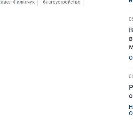
Б
авел Филипчук
благоустройство
0
В
в
м
О
0
Р
о
Н
О