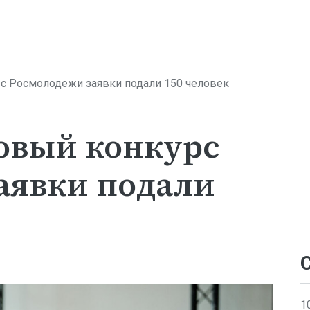
рс Росмолодежи заявки подали 150 человек
товый конкурс
аявки подали
1