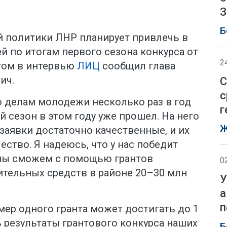
З
Б
 политики ЛНР планирует привлечь в
ей по итогам первого сезона конкурса от
2
том в интервью
ЛИЦ
сообщил глава
ич.
С
с
о делам молодежи несколько раз в год
г
й сезон в этом году уже прошел. На него
Ж
 заявки достаточно качественные, и их
ство. Я надеюсь, что у нас победит
 мы сможем с помощью грантов
0
ительных средств в районе 20–30 млн
У
а
п
змер одного гранта может достигать до 1
ть результаты грантового конкурса наших
Б