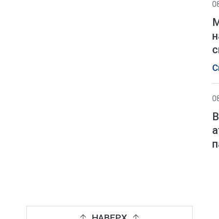
0
М
н
с
С
0
В
а
п
НАВЕРХ