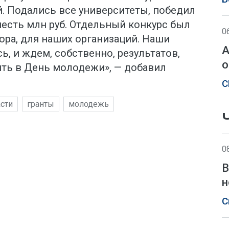
. Подались все университеты, победил
есть млн руб. Отдельный конкурс был
0
ора, для наших организаций. Наши
А
ь, и ждем, собственно, результатов,
о
ть в День молодежи», — добавил
С
сти
гранты
молодежь
0
В
н
С