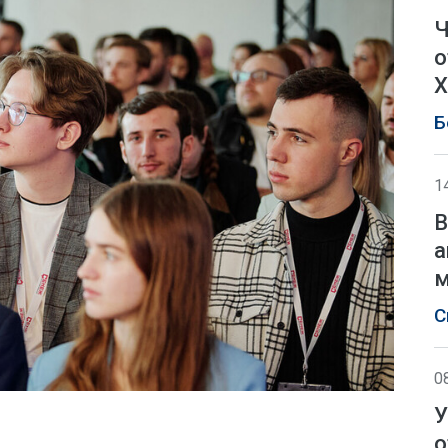
Ч
о
Х
Б
1
В
а
м
С
0
У
о