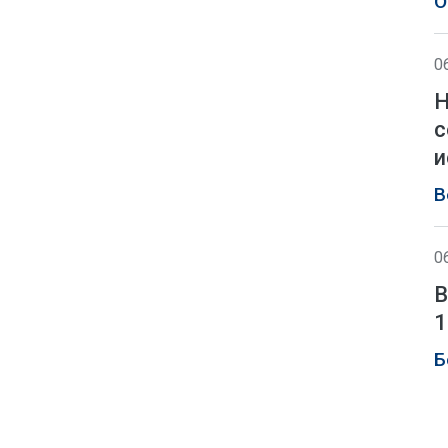
О
0
Н
с
и
В
0
В
1
Б