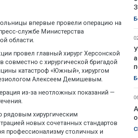
З
Б
больницы впервые провели операцию на
 пресс-службе Министерства
0
ой области.
У
ции провел главный хирург Херсонской
а
в совместно с хирургической бригадой
п
цины катастроф «Южный», хирургом
Б
езиологом Алексеем Демишевым.
ерация из-за неотложных показаний —
0
ечения.
А
то рядовым хирургическим
о
трацией новых сочетанных стандартов
С
ря профессионализму столичных и