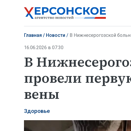
Главная
Новости
В Нижнесерогозской больн
16.06.2026 в 07:30
В Нижнесерого
провели перву
вены
Здоровье