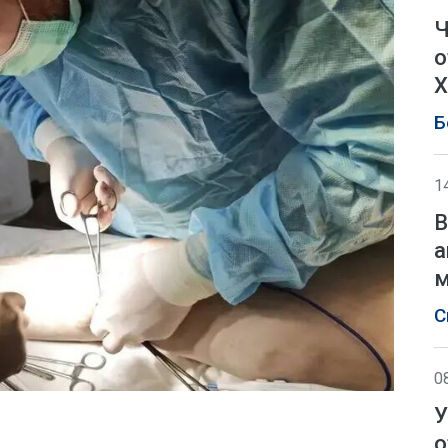
Ч
о
Х
Б
1
В
а
м
С
0
У
о