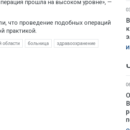
операция прошла на высоком уровне», —
0
В
ли, что проведение подобных операций
к
ой практикой.
э
й области
больница
здравоохранение
И
0
О
В
р
п