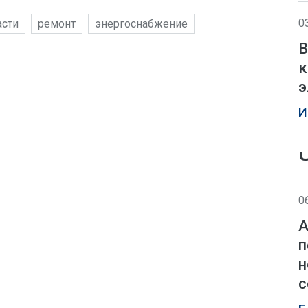
0
асти
ремонт
энергоснабжение
В
к
э
И
0
А
п
н
с