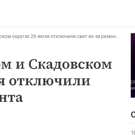
кругах 26 июля отключили свет из-за ремонта электросетей
ом и Скадовском
ля отключили
онта
1