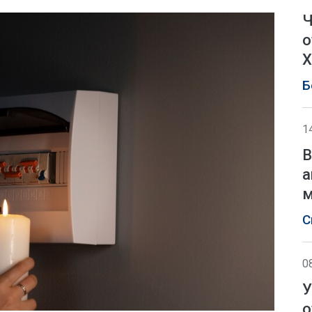
Ч
о
Х
Б
1
В
а
м
С
0
У
о