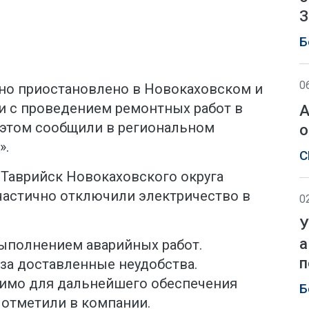
З
Б
0
но приостановлено в Новокаховском и
зи с проведением ремонтных работ в
А
б этом сообщили в региональном
о
».
С
 Таврийск Новокаховского округа
 частично отключили электричество в
0
У
а
выполнением аварийных работ.
п
за доставленные неудобства.
димо для дальнейшего обеспечения
Б
 отметили в компании.