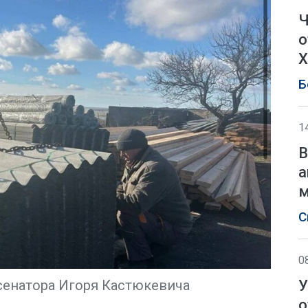
Ч
о
Х
Б
1
В
а
м
С
0
У
сенатора Игоря Кастюкевича
о