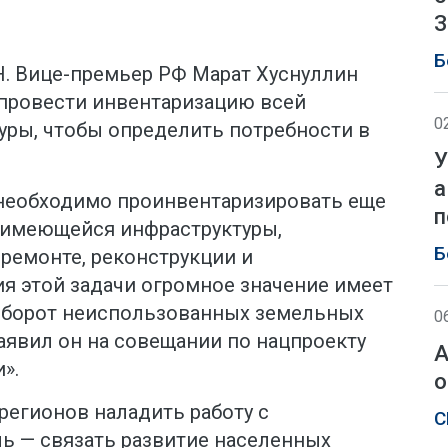
З
Б
Н. Вице-премьер РФ Марат Хуснуллин
 провести инвентаризацию всей
0
уры, чтобы определить потребности в
У
а
 необходимо проинвентаризировать еще
п
 имеющейся инфраструктуры,
Б
ремонте, реконструкции и
я этой задачи огромное значение имеет
оборот неиспользованных земельных
0
заявил он на совещании по нацпроекту
А
».
о
регионов наладить работу с
С
ль — связать развитие населенных