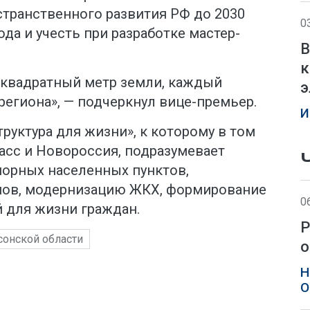
странственного развития РФ до 2030
0
ода и учесть при разработке мастер-
В
к
квадратный метр земли, каждый
э
 региона», — подчеркнул вице-премьер.
И
уктура для жизни», к которому в том
сс и Новороссия, подразумевает
порных населенных пунктов,
мов, модернизацию ЖКХ, формирование
0
 для жизни граждан.
Р
сонской области
о
Н
О