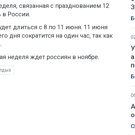
еделя, связанная с празднованием 12
З
 в России.
Б
дет длиться с 8 по 11 июня. 11 июня
о дня сократится на один час, так как
0
.
У
а
я неделя ждет россиян в ноябре.
п
отдых
Б
0
А
о
С