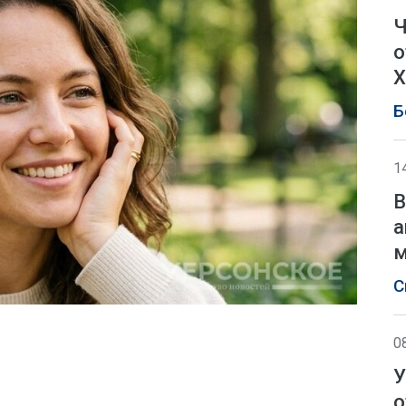
Ч
о
Х
Б
1
В
а
м
С
0
У
о