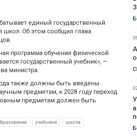
З
Б
батывает единый государственный
я школ. Об этом сообщил глава
0
цов.
А
иная программа обучения физической
о
ывается государственный учебник», —
С
ва министра.
года также должны быть введены
0
аучным предметам, к 2028 году переход
У
сновным предметам должен быть
а
п
бразование
учебники
школа
Б