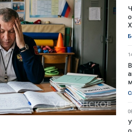
Ч
о
Х
Б
1
В
а
м
С
0
У
о