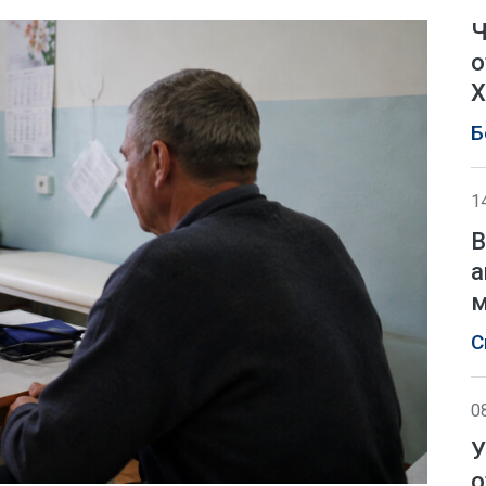
Ч
о
Х
Б
1
В
а
м
С
0
У
о