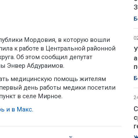
З
Б
0
спублики Мордовия, в которую вошли
упила к работе в Центральной районной
У
руга. Об этом сообщил депутат
а
ы Энвер Абдураимов.
п
Б
вать медицинскую помощь жителям
В первый день работы медики посетили
ункт в селе Мирное.
2
С
ь и в Макс.
с
г
Ж