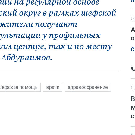
ии на регулярной основе
кий округ в рамках шефской
0
у жители получают
А
ультации у профильных
о
ном центре, так и по месту
С
Абдураимов.
Шефская помощь
врачи
здравоохранение
0
В
м
с