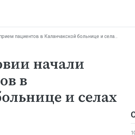
ем пациентов в Каланчакской больнице и селах округа
овии начали
ов в
ольнице и селах
1