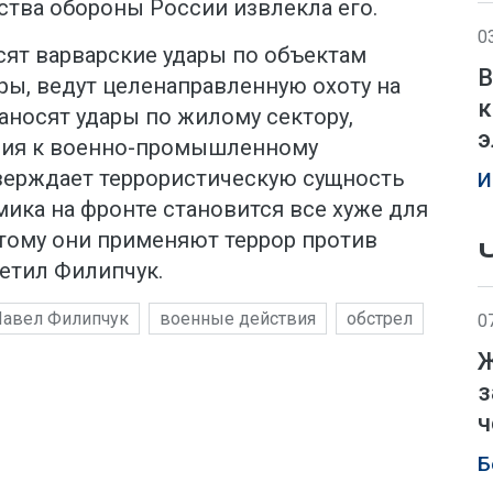
тва обороны России извлекла его.
0
сят варварские удары по объектам
В
ры, ведут целенаправленную охоту на
к
аносят удары по жилому сектору,
э
ния к военно-промышленному
верждает террористическую сущность
И
ика на фронте становится все хуже для
тому они применяют террор против
етил Филипчук.
авел Филипчук
военные действия
обстрел
0
Ж
з
ч
Б