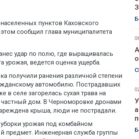
З
Б
 населенных пунктов Каховского
 этом сообщил глава муниципалитета
0
А
анес удар по полю, где выращивалась
о
а урожая, ведется оценка ущерба.
С
ка получили ранения различной степени
ражданскому автомобилю. Пострадавших
0
е в селе загорелась сухая трава на
У
— частный дом. В Черноморовке дронами
а
вреждена крыша, люди не пострадали.
п
 уборки урожая под комбайном
Б
й предмет. Инженерная служба группы