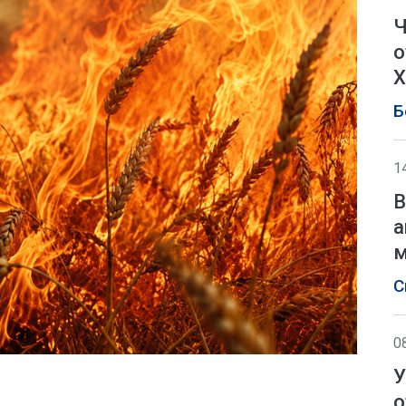
Ч
о
Х
Б
1
В
а
м
С
0
У
о