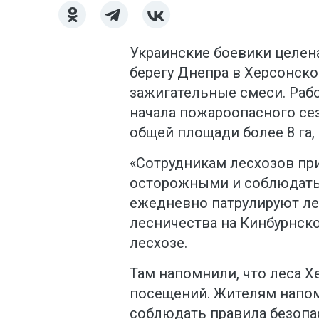
Украинские боевики целен
берегу Днепра в Херсонско
зажигательные смеси. Раб
начала пожароопасного се
общей площади более 8 га,
«Сотрудникам лесхозов пр
осторожными и соблюдать 
ежедневно патрулируют лес
лесничества на Кинбурнско
лесхозе.
Там напомнили, что леса 
посещений. Жителям напом
соблюдать правила безопас