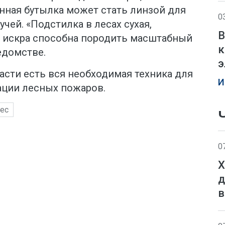
нная бутылка может стать линзой для
0
чей. «Подстилка в лесах сухая,
В
я искра способна породить масштабный
к
едомстве.
э
асти есть вся необходимая техника для
И
ции лесных пожаров.
ес
0
Х
д
в