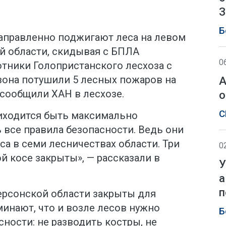
З
Б
аправленно поджигают леса на левом
й области, скидывая с БПЛА
0
отники Голопристанского лесхоза с
зона потушили 5 лесных пожаров на
А
 сообщили ХАН в лесхозе.
о
С
иходится быть максимально
все правила безопасности. Ведь они
а в семи лесничествах области. Три
0
й косе закрыты», — рассказали в
У
а
п
Херсонской области закрыты для
инают, что и возле лесов нужно
Б
ности: не разводить костры, не