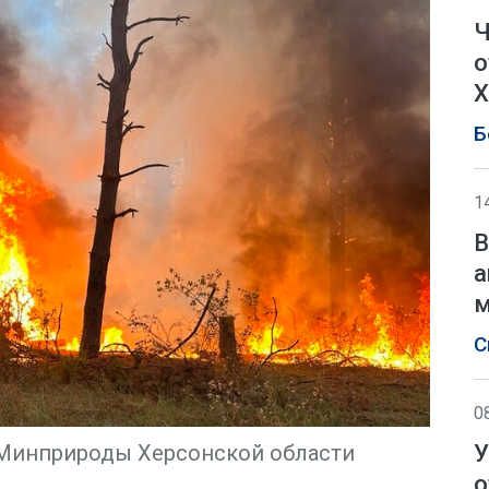
Ч
о
Х
Б
1
В
а
м
С
0
У
 Минприроды Херсонской области
о