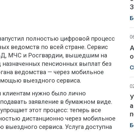
З
Б
0
запустил полностью цифровой процесс
ых ведомств по всей стране. Сервис
А
ВД, МЧС и Росгвардии, вышедшим на
о
 назначенных пенсионных выплат без
С
гана ведомства — через мобильное
омощью выездного сервиса.
0
и клиентам нужно было лично
У
 подавать заявление в бумажном виде.
а
прощает этот процесс: теперь все
п
ностью дистанционно через мобильное
Б
 выездного сервиса. Услуга доступна