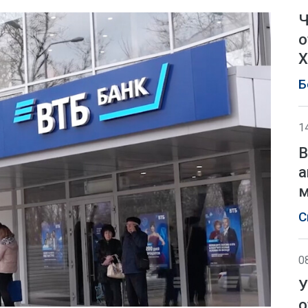
Ч
о
Х
Б
1
В
а
м
С
0
У
о