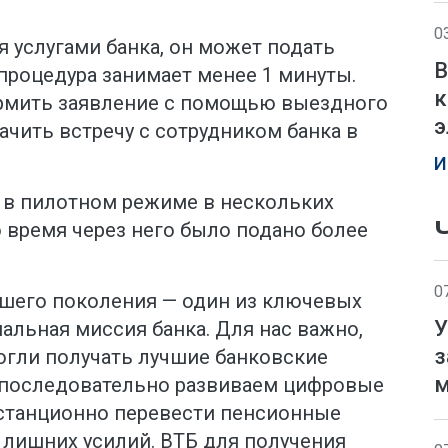
0
я услугами банка, он может подать
В
процедура занимает менее 1 минуты.
к
рмить заявление с помощью выездного
э
ачить встречу с сотрудником банка в
И
 в пилотном режиме в нескольких
то время через него было подано более
0
шего поколения — один из ключевых
У
альная миссия банка. Для нас важно,
з
гли получать лучшие банковские
м
 последовательно развиваем цифровые
станционно перевести пенсионные
 лишних усилий. ВТБ для получения