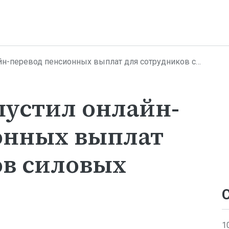
евод пенсионных выплат для сотрудников силовых ведомств
пустил онлайн-
онных выплат
ов силовых
1