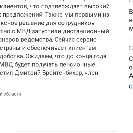
0
 клиентов, что подтверждает высокий
В
х предложений. Также мы первыми на
в
ксное решение для сотрудников
м
стно с МВД запустили дистанционный
онеров ведомства. Сейчас сервис
 страны и обеспечивает клиентам
0
обства. Ожидаем, что до конца года
С
МВД будет получать пенсионные
о
метил Дмитрий Брейтенбихер, член
А
С
й области