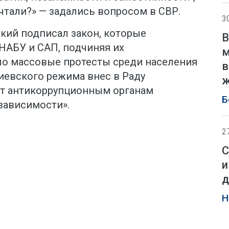
чтали?» — задались вопросом в СВР.
3
кий подписал закон, которые
В
НАБУ и САП, подчиняя их
м
ало массовые протесты среди населения
в
киевского режима внес в Раду
ж
ет антикоррупционным органам
Б
зависимости».
2
С
и
д
Н