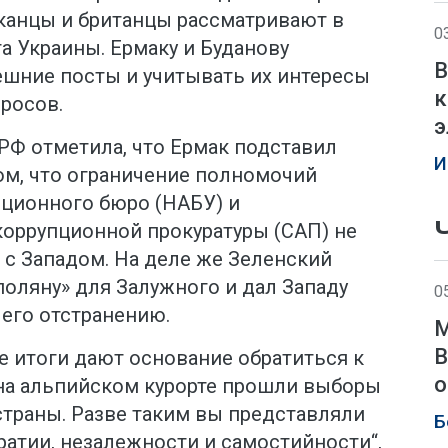
канцы и британцы рассматривают в
0
а Украины. Ермаку и Буданову
В
шние посты и учитывать их интересы
к
росов.
э
РФ отметила, что Ермак подставил
И
том, что ограничение полномочий
ционного бюро (НАБУ) и
оррупционной прокуратуры (САП) не
 с Западом. На деле же Зеленский
оляну» для Залужного и дал Западу
0
его отстранению.
М
В
е итоги дают основание обратиться к
о
 на альпийском курорте прошли выборы
страны. Разве таким вы представляли
Б
атии, незалежности и самостийности“,