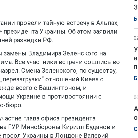
З
Б
ании провели тайную встречу в Альпах,
 президента Украины. Об этом заявили
0
ней разведки РФ.
У
ы замены Владимира Зеленского на
а
има. Все участники встречи сошлись во
п
назрел. Смена Зеленского, по существу,
Б
„перезагрузки“ отношений Киева с
ежде всего с Вашингтоном, и
ощи Украине в противостоянии с
0
сс-бюро.
А
о
участие глава офиса президента
ава ГУР Минобороны Кирилл Буданов и
С
 посол Украины в Лондоне Валерий