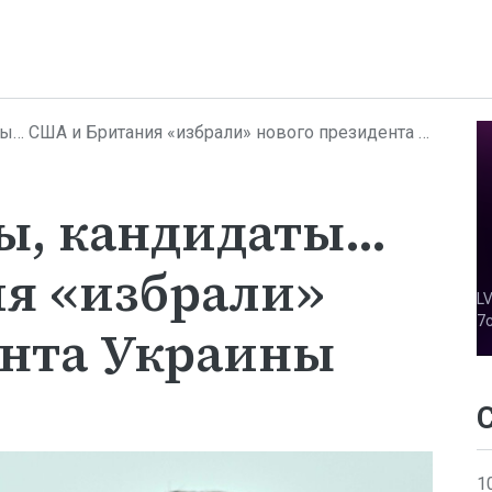
ША и Британия «избрали» нового президента Украины
ы, кандидаты…
я «избрали»
ента Украины
1