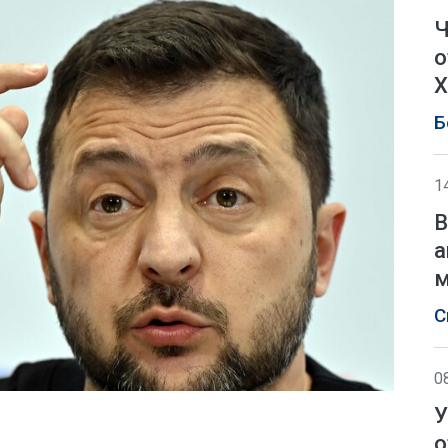
Ч
о
Х
Б
1
В
а
м
С
0
У
о