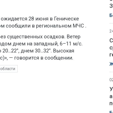
З
Б
ожидается 28 июня в Геническе
том сообщили в региональном МЧС .
2
ез существенных осадков. Ветер
С
одом днем на западный, 6–11 м/с.
с
 20…22°, днем 30…32°. Высокая
г
с)», — говорится в сообщении.
Ж
 области
0
У
а
п
Б