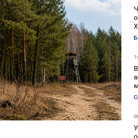
Ч
о
Х
Б
1
В
а
м
С
0
У
о