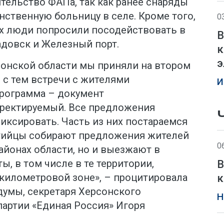
тельство ФАПа, так как ранее снаряды
ственную больницу в селе. Кроме того,
0
ах люди попросили посодействовать в
В
адовск и Железный порт.
к
э
онской области мы приняли на втором
 с тем встречи с жителями
И
рограмма – документ
ректируемый. Все предложения
ксировать. Часть из них постараемся
ртийцы собирают предложения жителей
0
айонах области, но и выезжают в
, в том числе в те территории,
В
 километровой зоне», – процитировала
к
думы, секретаря Херсонского
Н
партии «Единая Россия» Игоря