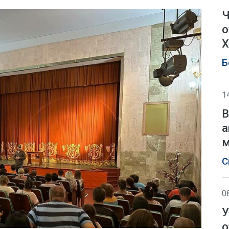
Ч
о
Х
Б
1
В
а
м
С
0
У
о