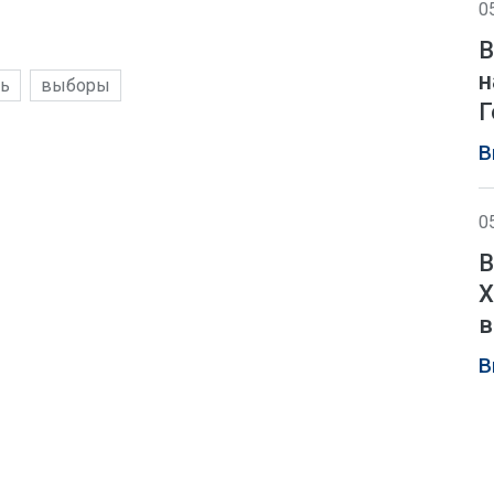
0
В
н
нь
выборы
Г
В
0
В
Х
в
В