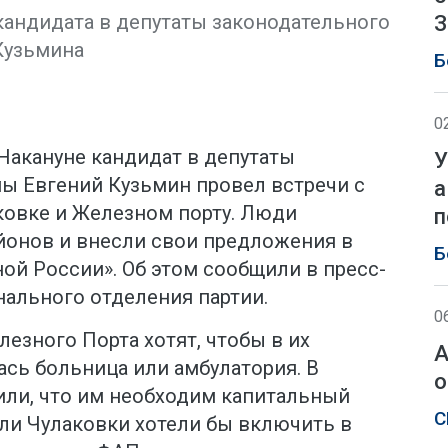
кандидата в депутаты законодательного
З
Кузьмина
Б
0
. Накануне кандидат в депутаты
У
ы Евгений Кузьмин провел встречи с
а
ковке и Железном порту. Люди
п
айонов и внесли свои предложения в
Б
ой России». Об этом сообщили в пресс-
нального отделения партии.
0
лезного Порта хотят, чтобы в их
А
сь больница или амбулатория. В
о
или, что им необходим капитальный
С
ли Чулаковки хотели бы включить в