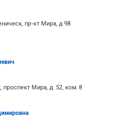
еническ, пр-кт Мира, д 98
иевич
, проспект Мира, д. 52, ком. 8
димировна