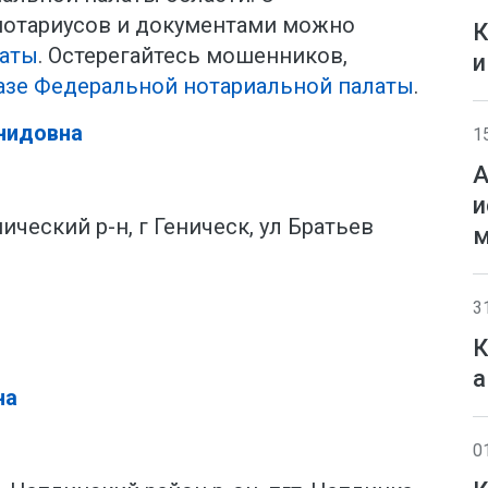
отариусов и документами можно
К
латы
. Остерегайтесь мошенников,
и
азе Федеральной нотариальной палаты
.
нидовна
1
А
и
ический р-н, г Геническ, ул Братьев
м
3
К
а
на
0