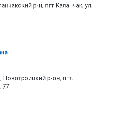
анчакский р-н, пгт Каланчак, ул.
вна
 Новотроицкий р-он, пгт.
 77