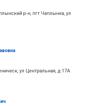
плынский р-н, пгт Чаплынка, ул
авовна
Геническ, ул Центральная, д 17А
вич