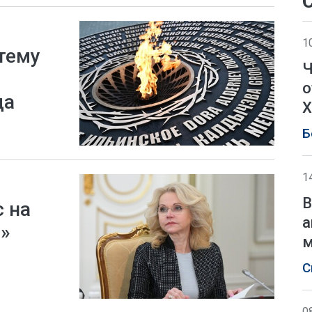
1
тему
Ч
о
да
Х
Б
1
В
с на
а
»
м
С
0