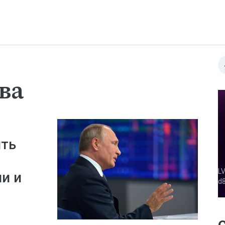
ва
ить
и и