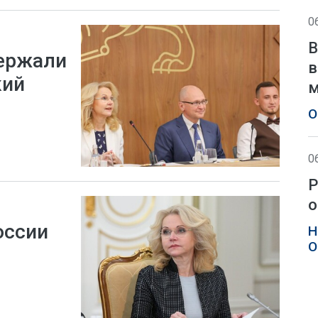
0
В
держали
в
кий
м
О
0
Р
о
оссии
Н
О