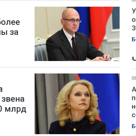
У
о
более
З
ы за
Б
0
а
А
 звена
п
н
0 млрд
с
Б