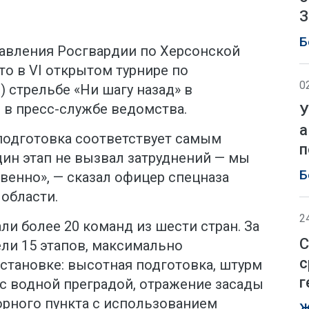
З
Б
авления Росгвардии по Херсонской
то в VI открытом турнире по
0
) стрельбе «Ни шагу назад» в
 в пресс-службе ведомства.
У
а
 подготовка соответствует самым
п
дин этап не вызвал затруднений — мы
Б
венно», — сказал офицер спецназа
области.
2
ли более 20 команд из шести стран. За
С
ли 15 этапов, максимально
с
становке: высотная подготовка, штурм
г
 с водной преградой, отражение засады
орного пункта с использованием
Ж