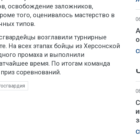
в, освобождение заложников,
роме того, оценивалось мастерство в
0
чных типов.
А
осгвардейцы возглавили турнирные
о
е. На всех этапах бойцы из Херсонской
С
одного промаха и выполнили
ратчайшее время. По итогам команда
 приз соревнований.
осгвардия
0
С
и
з
С