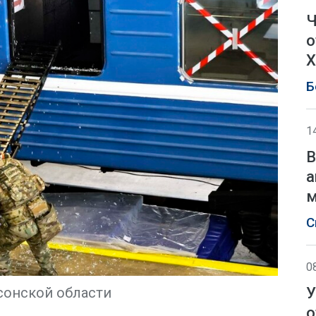
Ч
о
Х
Б
1
В
а
м
С
0
У
сонской области
о