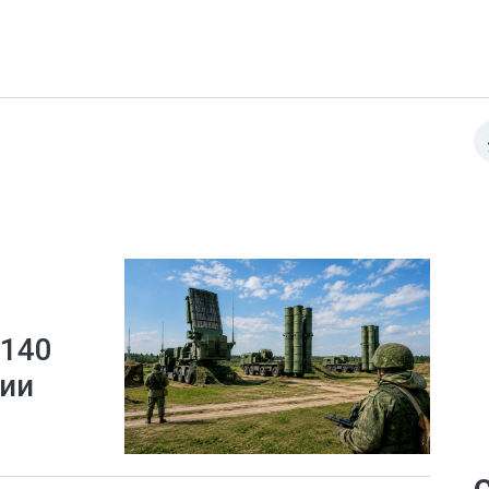
 140
сии