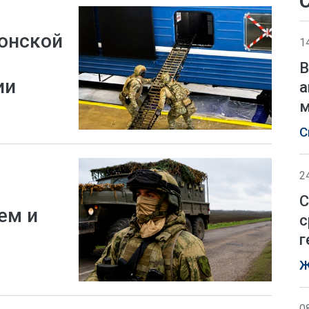
онской
1
В
ии
а
м
С
2
С
ем и
с
г
Ж
0