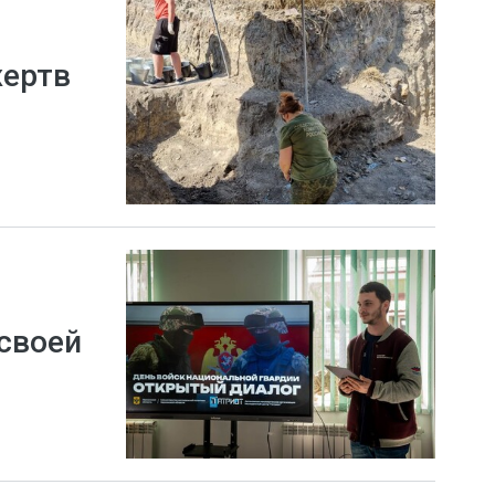
жертв
своей