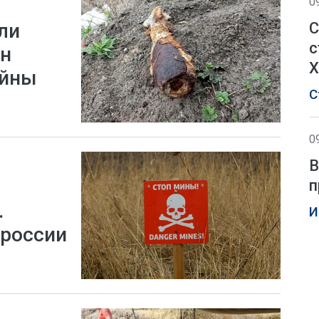
0
С
ли
с
ен
Х
ойны
С
0
В
п
.
И
ороссии