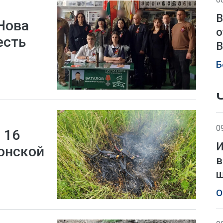
В
Нова
о
есть
В
Б
0
 16
И
онской
в
О