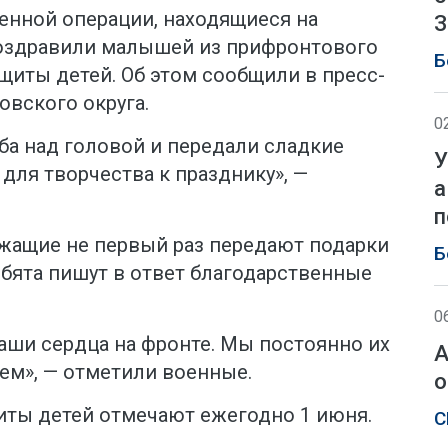
енной операции, находящиеся на
З
поздравили малышей из прифронтового
Б
щиты детей. Об этом сообщили в пресс-
овского округа.
0
ба над головой и передали сладкие
У
 для творчества к празднику», —
а
п
ужащие не первый раз передают подарки
Б
ебята пишут в ответ благодарственные
0
аши сердца на фронте. Мы постоянно их
А
ем», — отметили военные.
о
ты детей отмечают ежегодно 1 июня.
С