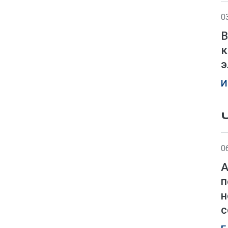
0
В
к
э
И
0
А
п
н
с