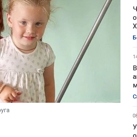
Ч
о
Х
Б
1
В
а
м
С
уга
0
У
о