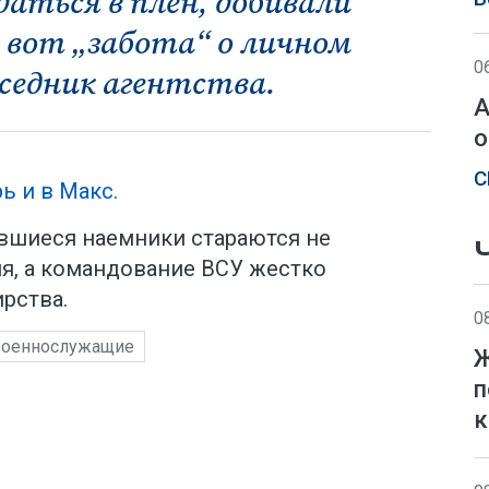
аться в плен, добивали
 вот „забота“ о личном
0
еседник агентства.
А
о
С
ь и в Макс.
вшиеся наемники стараются не
ия, а командование ВСУ жестко
рства.
0
военнослужащие
Ж
п
к