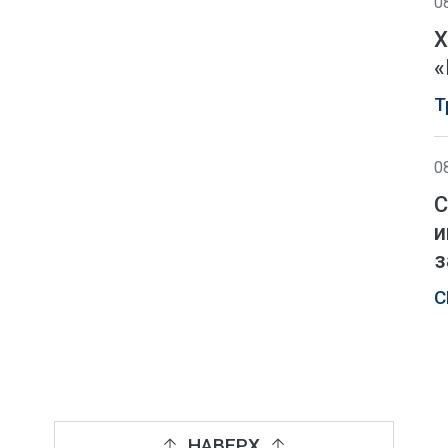
0
Х
«
Т
0
С
и
з
С
НАВЕРХ