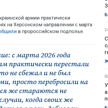
З
Б
краинской армии практически
оях на Херсонском направлении с марта
2
общили
в пророссийском подполье.
С
с
г
ие: с марта 2026 года
Ж
ам практически перестали
то не сбежал и не был
0
и, просто перебросили на
У
еся же стараются не
а
лучаи, когда своих же
п
Б