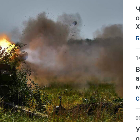
Ч
о
Х
Б
1
В
а
м
С
0
У
о