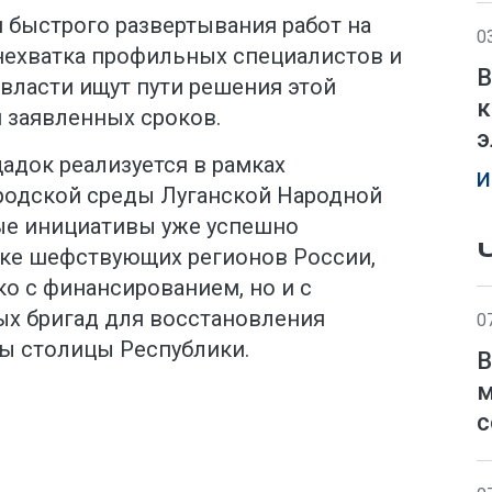
 быстрого развертывания работ на
0
нехватка профильных специалистов и
В
 власти ищут пути решения этой
к
 заявленных сроков.
э
адок реализуется в рамках
И
родской среды Луганской Народной
ые инициативы уже успешно
ке шефствующих регионов России,
о с финансированием, но и с
х бригад для восстановления
0
ы столицы Республики.
В
м
с