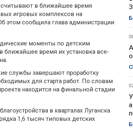
ассчитывают в ближайшее время
З
овых игровых комплексов на
Б
Об этом сообщила глава администрации
0
идические моменты по детским
А
в ближайшее время их установка все-
о
на.
С
ие службы завершают проработку
бходимых для старта работ. По словам
0
проекта находится на финальной стадии
У
а
благоустройства в кварталах Луганска
п
рядка 1,6 тысяч типовых детских
Б