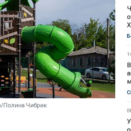
Ч
о
Х
Б
1
В
а
м
С
/Полина Чибрик
0
У
о