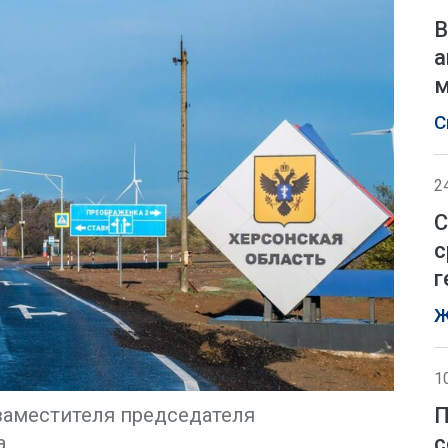
В
а
м
С
2
С
с
г
Ж
1
П
заместителя председателя
с
а