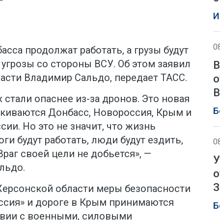
И
0
сса продолжат работать, а грузы будут
 угрозы со стороны ВСУ. Об этом заявил
В
асти Владимир Сальдо, передает ТАСС.
о
В
 стали опаснее из-за дронов. Это новая
Б
лкиваются Донбасс, Новороссия, Крым и
ии. Но это не значит, что жизнь
ги будут работать, люди будут ездить,
0
Враг своей цели не добьется», —
У
льдо.
о
З
 Херсонской области меры безопасности
оссия» и дороге в Крым принимаются
Б
твии с военными, силовыми