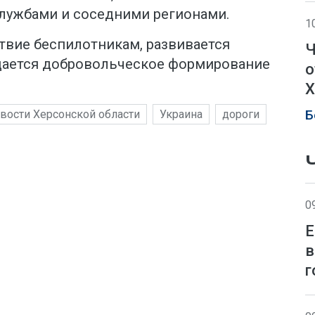
лужбами и соседними регионами.
1
твие беспилотникам, развивается
Ч
оздается добровольческое формирование
о
Х
Б
вости Херсонской области
Украина
дороги
0
Е
в
г