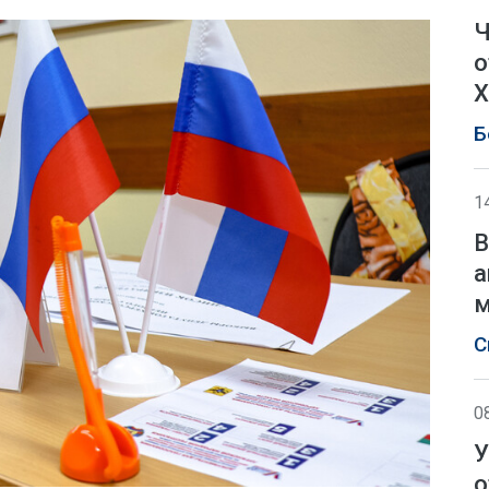
Ч
о
Х
Б
1
В
а
м
С
0
У
о