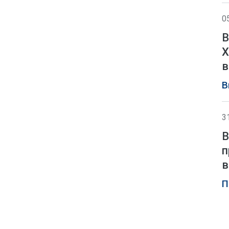
0
В
Х
в
В
3
В
п
в
П