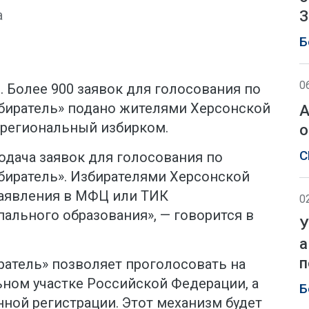
a
З
Б
0
. Более 900 заявок для голосования по
биратель» подано жителями Херсонской
А
 региональный избирком.
о
С
одача заявок для голосования по
иратель». Избирателями Херсонской
заявления в МФЦ или ТИК
0
ального образования», — говорится в
У
а
п
атель» позволяет проголосовать на
ном участке Российской Федерации, а
Б
нной регистрации. Этот механизм будет