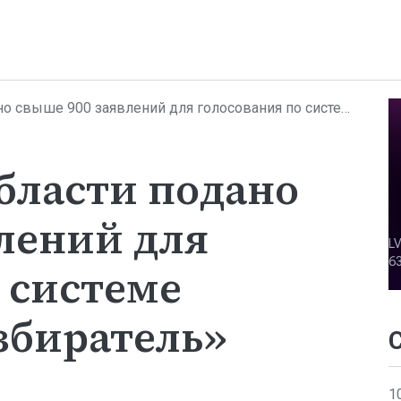
900 заявлений для голосования по системе «Мобильный избиратель»
бласти подано
лений для
 системе
збиратель»
1