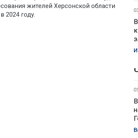
сования жителей Херсонской области
0
в 2024 году.
В
к
э
И
0
В
н
Г
В