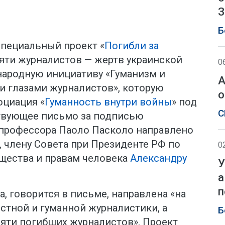
З
Б
 Специальный проект «
Погибли за
яти журналистов — жертв украинской
0
народную инициативу «Гуманизм и
А
 глазами журналистов», которую
о
оциация «
Гуманность внутри войны
» под
С
твующее письмо за подписью
 профессора Паоло Пасколо направлено
, члену Совета при Президенте РФ по
0
щества и правам человека
Александру
У
а
п
 говорится в письме, направлена «на
стной и гуманной журналистики, а
Б
мяти погибших журналистов». Проект