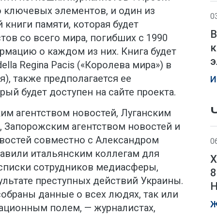
о ключевых элементов, и один из
0
 книги памяти, которая будет
В
ов со всего мира, погибших с 1990
к
ормацию о каждом из них. Книга будет
э
ella Regina Pacis («Королева мира») в
), также предполагается ее
И
рый будет доступен на сайте проекта.
им агентством новостей, Луганским
 Запорожским агентством новостей и
востей совместно с Александром
0
авили итальянским коллегам для
Х
 списки сотрудников медиасферы,
8
зультате преступных действий Украины.
Н
собраны данные о всех людях, так или
Ж
ационным полем, — журналистах,