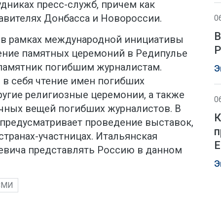
удниках пресс-служб, причем как
авителях Донбасса и Новороссии.
0
В
 в рамках международной инициативы
Р
ение памятных церемоний в Редипулье
 памятник погибшим журналистам.
Э
 в себя чтение имен погибших
ругие религиозные церемонии, а также
0
чных вещей погибших журналистов. В
К
предусматривает проведение выставок,
п
странах-участницах. Итальянская
Е
евича представлять Россию в данном
Э
СМИ