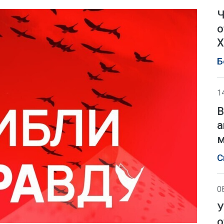
Ч
о
Х
Б
1
В
а
м
С
0
У
о