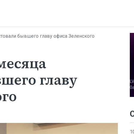
стовали бывшего главу офиса Зеленского
 месяца
шего главу
ого
1