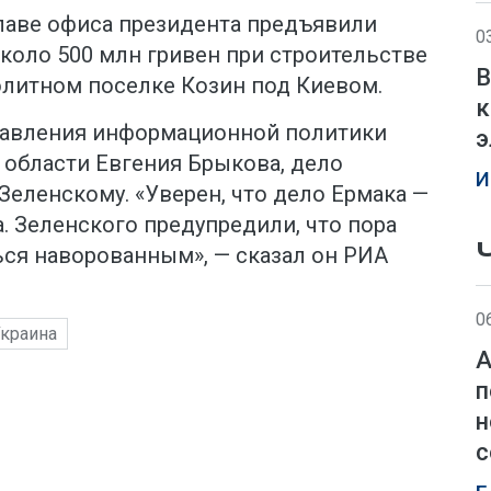
лаве офиса президента предъявили
0
коло 500 млн гривен при строительстве
В
элитном поселке Козин под Киевом.
к
равления информационной политики
э
 области Евгения Брыкова, дело
И
 Зеленскому. «Уверен, что дело Ермака —
. Зеленского предупредили, что пора
ься наворованным», — сказал он РИА
0
краина
А
п
н
с