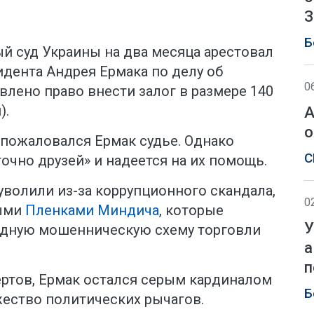
З
Б
 суд Украины на два месяца арестовал
дента Андрея Ермака по делу об
0
влено право внести залог в размере 140
).
А
о
 —пожаловался Ермак судье. Однако
С
точно друзей» и надеется на их помощь.
 уволили из-за коррупционного скандала,
0
мыми
Пленками Миндича
, которые
У
дную мошенническую схему торговли
а
п
ертов, Ермак остался серым кардиналом
Б
жество политических рычагов.