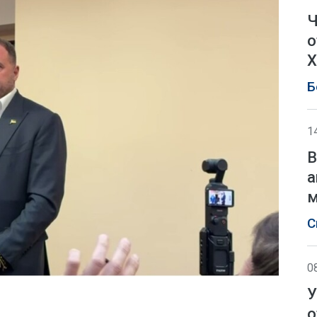
Ч
о
Х
Б
1
В
а
м
С
0
У
о