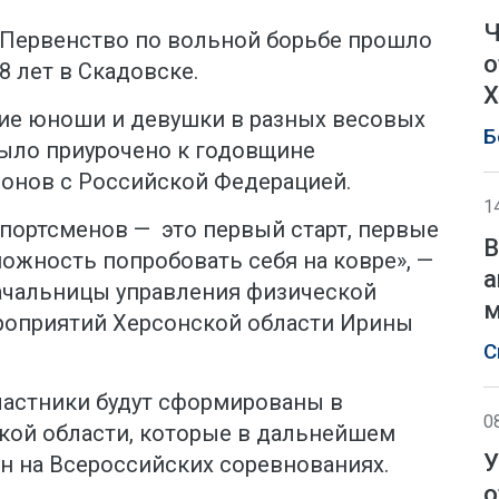
Ч
. Первенство по вольной борьбе прошло
о
8 лет в Скадовске.
Х
тие юноши и девушки в разных весовых
Б
было приурочено к годовщине
онов с Российской Федерацией.
1
портсменов — это первый старт, первые
В
ожность попробовать себя на ковре», —
а
ачальницы управления физической
м
роприятий Херсонской области Ирины
С
частники будут сформированы в
0
кой области, которые в дальнейшем
У
н на Всероссийских соревнованиях.
о