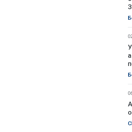
З
Б
0
У
а
п
Б
0
А
о
С