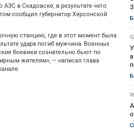
 АЗС в Скадовске, в результате чего
З
этом сообщил губернатор Херсонской
Б
очную станцию, где в этот момент была
0
ультате удара погиб мужчина. Военных
У
ские боевики сознательно бьют по
а
ирным жителям», — написал глава
п
канале.
Б
0
А
о
С