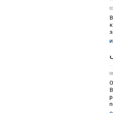
0
В
к
э
И
0
О
В
р
п