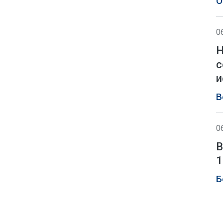
О
0
Н
с
и
В
0
В
1
Б