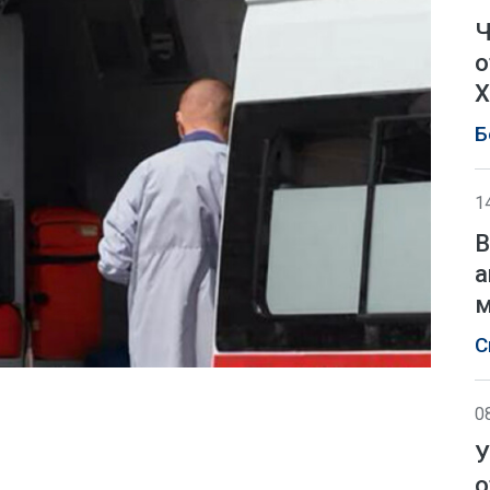
Ч
о
Х
Б
1
В
а
м
С
0
У
о