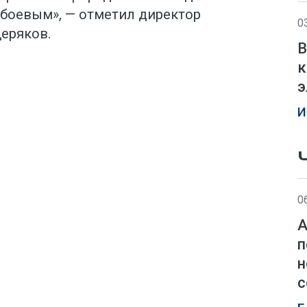
 боевым», — отметил директор
0
еряков.
В
к
э
И
0
А
п
н
с