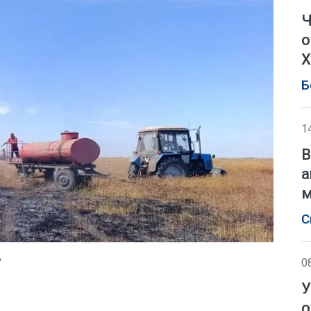
Ч
о
Х
Б
1
В
а
м
С
»
0
У
о