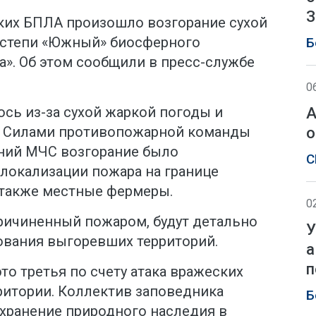
З
ских БПЛА произошло возгорание сухой
е степи «Южный» биосферного
Б
». Об этом сообщили в пресс-службе
0
сь из-за сухой жаркой погоды и
А
а. Силами противопожарной команды
о
ний МЧС возгорание было
С
локализации пожара на границе
 также местные фермеры.
0
причиненный пожаром, будут детально
У
вания выгоревших территорий.
а
п
то третья по счету атака вражеских
ритории. Коллектив заповедника
Б
охранение природного наследия в